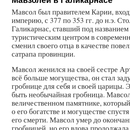
Мавсол был правителем Карии, вхо
империю, с 377 по 353 гг. до н.э. С
Галикарнас, ставший под названием
туристическим центром в современ
сменил своего отца в качестве повел
сатрапа провинции.
Мавсол женился на своей сестре Ар
всё больше могущества, он стал зад
гробнице для себя и своей царицы. 
быть необычайная гробница. Мавсол
величественном памятнике, которы
о его богатстве и могуществе спустя
его смерти. Мавсол умер до окончан
гробницей, но его вдова продолжала