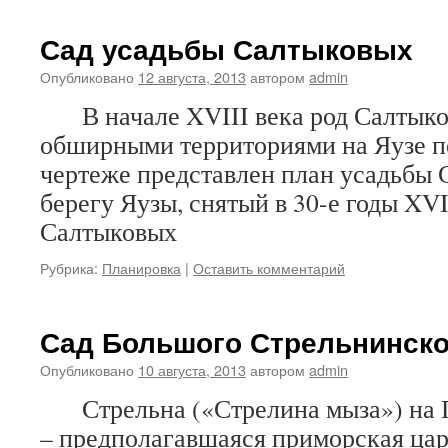
Сад усадьбы Салтыковых
Опубликовано
12 августа, 2013
автором
admin
В начале XVIII века род Салтыко
обширными территориями на Яузе
чертеже представлен план усадьбы 
берегу Яузы, снятый в 30-е годы XVI
Салтыковых
Рубрика:
Планировка
|
Оставить комментарий
Сад Большого Стрельнинско
Опубликовано
10 августа, 2013
автором
admin
Стрельна («Стрелина мыза») на П
– предполагавшаяся приморская цар