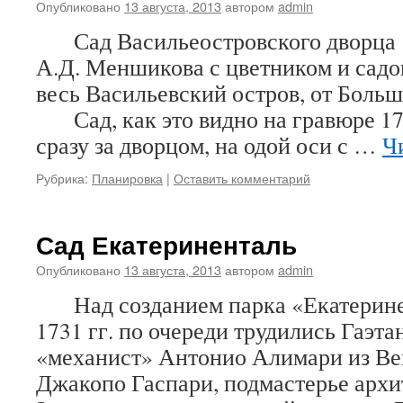
Опубликовано
13 августа, 2013
автором
admin
Сад Васильеостровского дворца
А.Д. Меншикова с цветником и садо
весь Васильевский остров, от Боль
Сад, как это видно на гравюре 171
сразу за дворцом, на одой оси с …
Ч
Рубрика:
Планировка
|
Оставить комментарий
Сад Екатериненталь
Опубликовано
13 августа, 2013
автором
admin
Над созданием парка «Екатеринен
1731 гг. по очереди трудились Гаэта
«механист» Антонио Алимари из Ве
Джакопо Гаспари, подмастерье арх