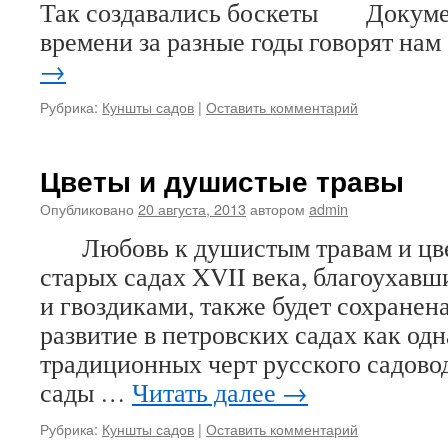
Так создавались боскеты Докуме
времени за разные годы говорят на
→
Рубрика:
Куншты садов
|
Оставить комментарий
Цветы и душистые травы
Опубликовано
20 августа, 2013
автором
admin
Любовь к душистым травам и цвет
старых садах XVII века, благоухавш
и гвоздиками, также будет сохранен
развитие в петровских садах как од
традиционных черт русского садовод
сады …
Читать далее
→
Рубрика:
Куншты садов
|
Оставить комментарий