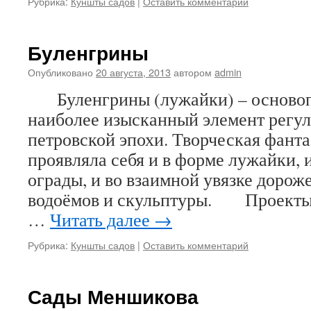
Рубрика:
Куншты садов
|
Оставить комментарий
Буленгрины
Опубликовано
20 августа, 2013
автором
admin
Буленгрины (лужайки) – осново
наиболее изысканный элемент регу
петровской эпохи. Творческая фанта
проявляла себя и в форме лужайки, 
ограды, и во взаимной увязке дорож
водоёмов и скульптуры. Проекты 
…
Читать далее
→
Рубрика:
Куншты садов
|
Оставить комментарий
Сады Меншикова