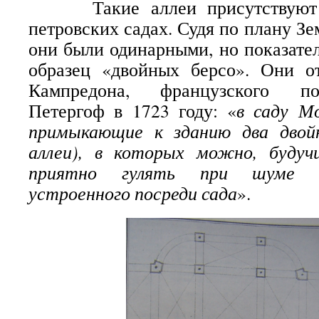
Такие аллеи присутствуют б
петровских садах. Судя по плану Зе
они были одинарными, но показате
образец «двойных берсо». Они о
Кампредона, французского по
Петергоф в 1723 году: «
в саду М
примыкающие к зданию два двой
аллеи), в которых можно, будуч
приятно гулять при шуме бо
устроенного посреди сада
».