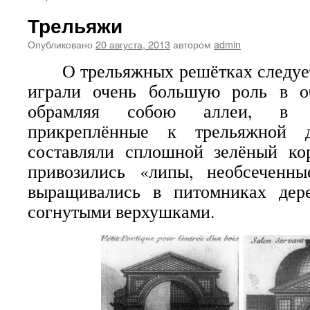
Трельяжи
Опубликовано
20 августа, 2013
автором
admin
О трельяжных решётках следует 
играли очень большую роль в о
обрамляя собою аллеи, в к
прикреплённые к трельяжной д
составляли сплошной зелёный ко
привозились «липы, необсеченн
выращивались в питомниках дер
согнутыми верхушками.