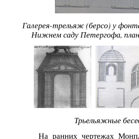
Галерея-трельяж (берсо) у фонт
Нижнем саду Петергофа, план,
Трьельяжные бесе
На ранних чертежах Монплез