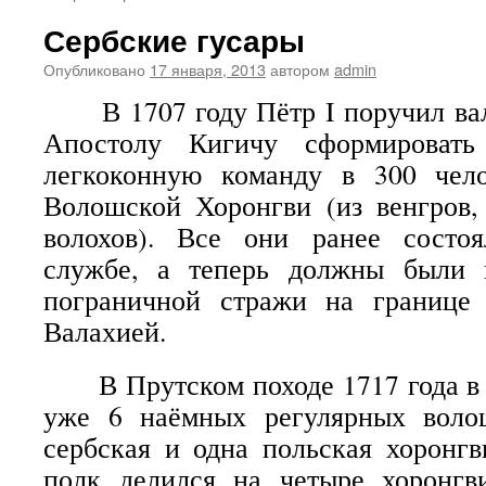
Сербские гусары
Опубликовано
17 января, 2013
автором
admin
В 1707 году Пётр I поручил ва
Апостолу Кигичу сформироват
легкоконную команду в 300 чел
Волошской Хоронгви (из венгров,
волохов). Все они ранее состо
службе, а теперь должны были 
пограничной стражи на границе
Валахией.
В Прутском походе 1717 года в 
уже 6 наёмных регулярных воло
сербская и одна польская хоронг
полк делился на четыре хоронг