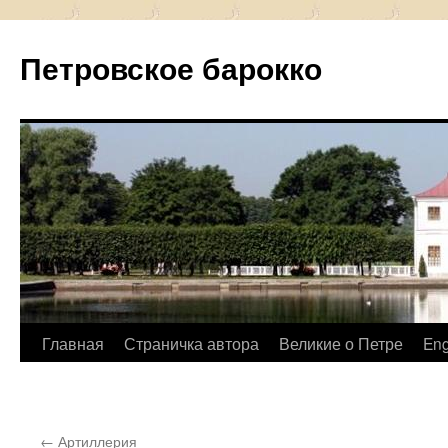
Петровское барокко
Перейти
Главная
Страничка автора
Великие о Петре
Eng
к
содержимому
←
Артиллерия