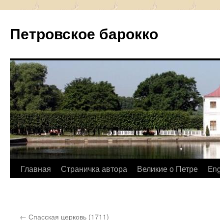
Петровское барокко
Перейти
Главная
Страничка автора
Великие о Петре
Eng
к
содержимому
←
Спасская церковь (1711)