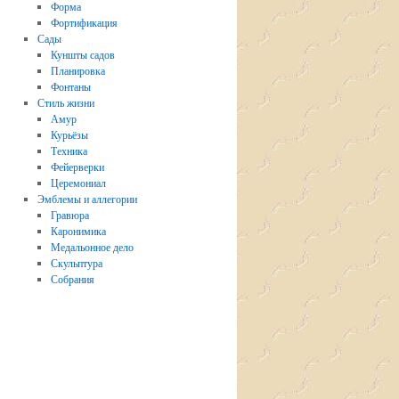
Форма
Фортификация
Сады
Куншты садов
Планировка
Фонтаны
Стиль жизни
Амур
Курьёзы
Техника
Фейерверки
Церемониал
Эмблемы и аллегории
Гравюра
Каронимика
Медальонное дело
Скульптура
Собрания