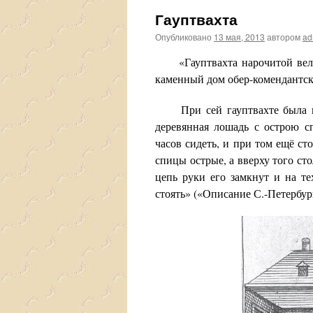
Гауптвахта
Опубликовано
13 мая, 2013
автором
ad
«Гауптвахта нарочитой велич
каменный дом обер-комендантск
При сей гауптвахте была пло
деревянная лошадь с острою с
часов сидеть, и при том ещё ст
спицы острые, а вверху того сто
цепь руки его замкнут и на т
стоять» («Описание С.-Петербург