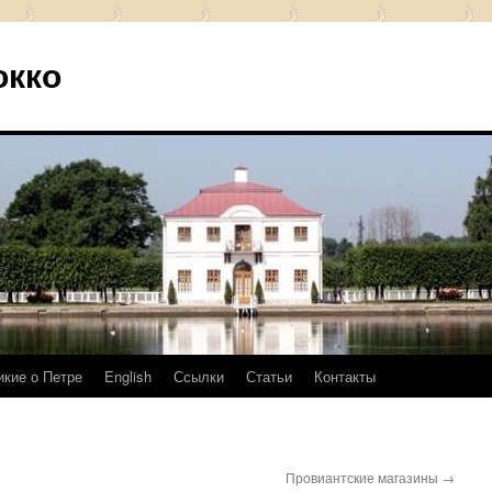
окко
икие о Петре
English
Ссылки
Статьи
Контакты
Провиантские магазины
→