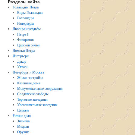
Разделы сайта
Голландия Петра
Виды Голландии
Голландцы
Интерьеры
Дворцы и усадьбы
Петра I
Фаворитов
Царской семьи
Домики Петра
Интерьеры
Декор
Утварь
Петербург и Москва
Жилая застройка
Казённые дома
Монументальные сооружения
Солдатские слободы
Торговые заведения
Увеселительные заведения
Церкви
Ратное дело
Знамёна
Медали
Оружие