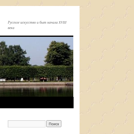
Русское искусство и быт начала XVIII
века