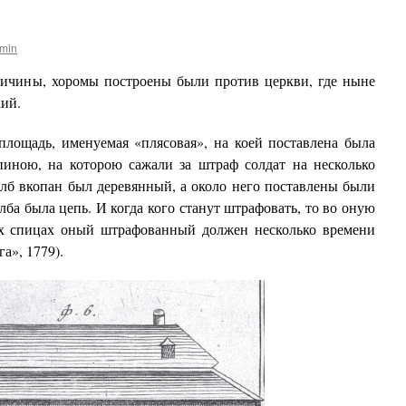
min
ины, хоромы построены были против церкви, где ныне
ий.
щадь, именуемая «плясовая», на коей поставлена была
пиною, на которою сажали за штраф солдат на несколько
олб вкопан был деревянный, а около него поставлены были
лба была цепь. И когда кого станут штрафовать, то во оную
ех спицах оный штрафованный должен несколько времени
а», 1779).