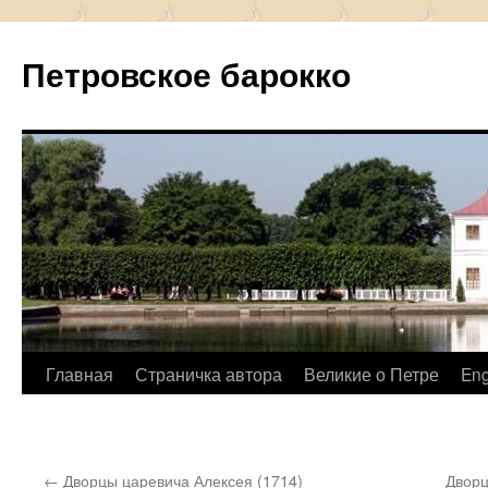
Петровское барокко
Перейти
Главная
Страничка автора
Великие о Петре
Eng
к
содержимому
←
Дворцы царевича Алексея (1714)
Дворц