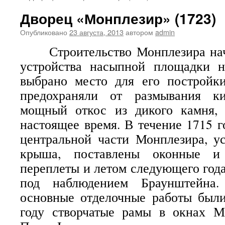
Дворец «Монплезир» (1723)
Опубликовано
23 августа, 2013
автором
admin
Строительство Монплезира нача
устройства насыпной площадки н
выбрано место для его постройк
предохраняли от размывания к
мощный откос из дикого камня,
настоящее время. В течение 1715 г
центральной части Монплезира, у
крыша, поставлены оконные и 
переплеты и летом следующего года
под наблюдением Браунштейна.
основные отделочные работы были
году створчатые рамы в окнах М