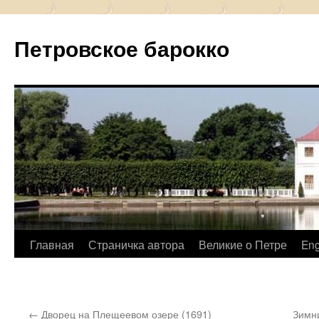
Петровское барокко
Перейти
Главная
Страничка автора
Великие о Петре
Eng
к
содержимому
←
Дворец на Плещеевом озере (1691)
Зимни