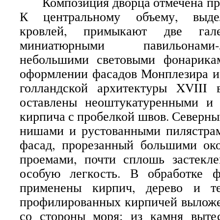
Композиция дворца отмечена пре
К центральному объему, выде
кровлей, примыкают две гале
миниатюрными павильонами
небольшими световыми фонарика
оформлении фасадов Монплезира и
голландской архитектуры XVIII 
оставлены неоштукатуренными и
кирпича с пробелкой швов. Северны
нишами и рустованными пилястр
фасад, прорезанный большими о
проемами, почти сплошь застекле
особую легкость. В обработке 
применены кирпич, дерево и т
профилированных кирпичей выложе
со стороны моря; из камня выт