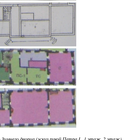
 Зимнего дворца (
эскиз рукой Петра I , 1 этаж, 2 этаж
)