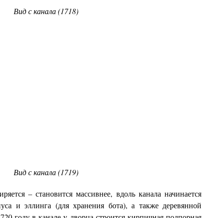
Вид с канала (1718)
Вид с канала (1719)
тся – становится массивнее, вдоль канала начинается
пуса и эллинга (для хранения бота), а также деревянной
1720 году в канале у дворца строится кирпичная подпорная