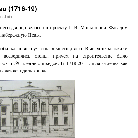
ц (1716-19)
м
admin
о дворца велось по проекту Г.-И. Маттарнови. Фасадом
а набережную Невы.
бивка нового участка зимнего двора. В августе заложили
 возводились стены, причём на строительстве было
еров и 59 пленных шведов. В 1718-20 гг. шла отделка как
палаток» вдоль канала.