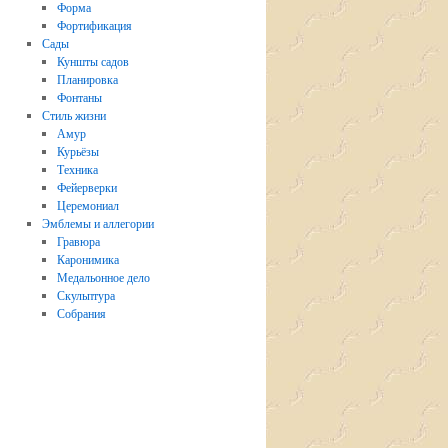
Форма
Фортификация
Сады
Куншты садов
Планировка
Фонтаны
Стиль жизни
Амур
Курьёзы
Техника
Фейерверки
Церемониал
Эмблемы и аллегории
Гравюра
Каронимика
Медальонное дело
Скульптура
Собрания