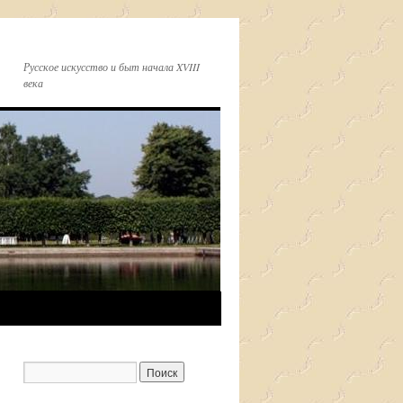
Русское искусство и быт начала XVIII
века