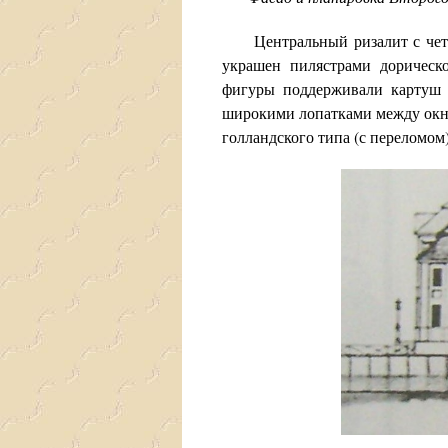
Центральный ризалит с четыр
украшен пилястрами дорическо
фигуры поддерживали картуш д
широкими лопатками между окн
голландского типа (с переломом)