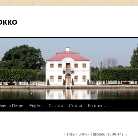
окко
икие о Петре
English
Ссылки
Статьи
Контакты
Первый Зимний дворец (1708-14)
→