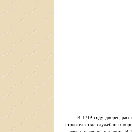
В 1719 году дворец расширяе
строительство служебного кор
галереи от дворца к эллину. В 