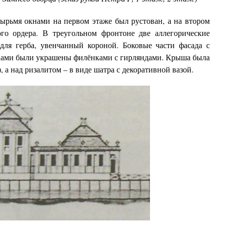
ьмя окнами на первом этаже был рустован, а на втором
го ордера. В треугольном фронтоне две аллегорические
ля герба, увенчанный короной. Боковые части фасада с
ами были украшены филёнками с гирляндами. Крыша была
, а над ризалитом – в виде шатра с декоративной вазой.