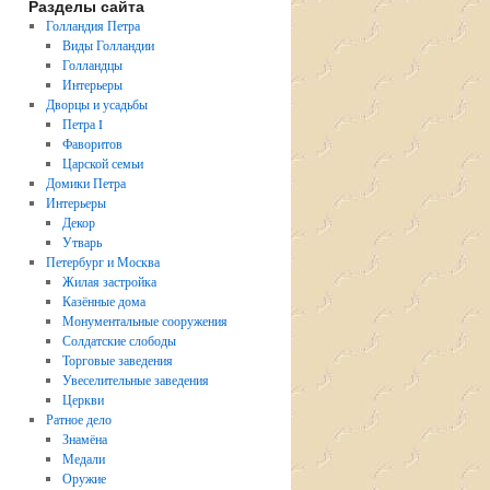
Разделы сайта
Голландия Петра
Виды Голландии
Голландцы
Интерьеры
Дворцы и усадьбы
Петра I
Фаворитов
Царской семьи
Домики Петра
Интерьеры
Декор
Утварь
Петербург и Москва
Жилая застройка
Казённые дома
Монументальные сооружения
Солдатские слободы
Торговые заведения
Увеселительные заведения
Церкви
Ратное дело
Знамёна
Медали
Оружие