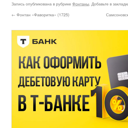
Запись опубликована в рубрике
Фонтаны
. Добавьте в заклад
←
Фонтан «Фаворитка» (1725)
Самсоновск