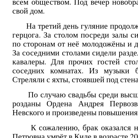
всем обществом. Под вечер новобр
свой дом.
На третий день гуляние продолжи
герцога. За столом посреди залы с
по сторонам от неё молодожёны и д
За соседними столами сидели разде
кавалеры. Для прочих гостей ст
соседних комнатах. Из музыки 
Стреляли с яхты, стоявшей под стен
По случаю свадьбы среди высши
розданы Ордена Андрея Первозв
Невского и произведены повышения 
К сожалению, брак оказался не
Петровна умрёт в Киле в возрасте 20