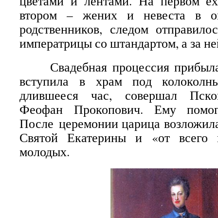
цветами и лентами. На первом ех
втором – жених и невеста в о
родственников, следом отправило
императрицы со штандартом, а за не
Свадебная процессия прибыла к
вступила в храм под колоколны
длившееся час, совершал Пско
Феофан Прокопович. Ему помог
После церемонии царица возложила
Святой Екатерины и «от всего 
молодых.