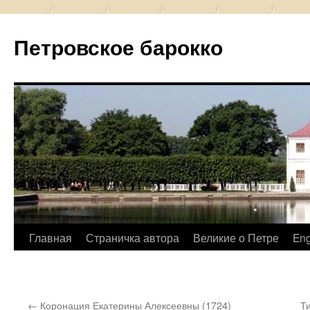
Петровское барокко
Перейти
Главная
Страничка автора
Великие о Петре
Eng
к
содержимому
←
Коронация Екатерины Алексеевны (1724)
Т