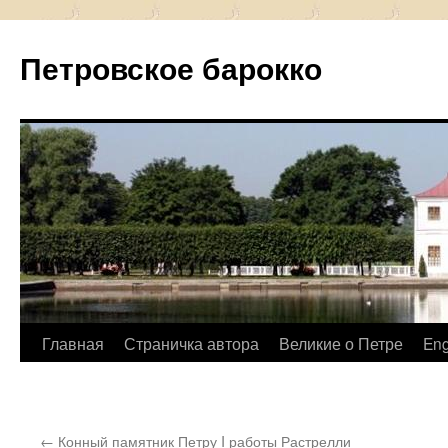
Петровское барокко
Перейти
Главная
Страничка автора
Великие о Петре
Eng
к
содержимому
←
Конный памятник Петру I работы Растрелли