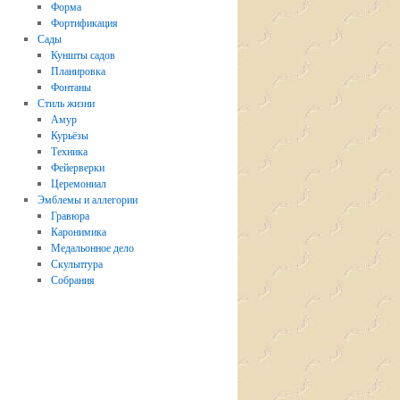
Форма
Фортификация
Сады
Куншты садов
Планировка
Фонтаны
Стиль жизни
Амур
Курьёзы
Техника
Фейерверки
Церемониал
Эмблемы и аллегории
Гравюра
Каронимика
Медальонное дело
Скульптура
Собрания