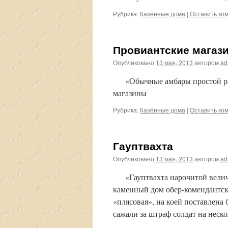
Рубрика:
Казённые дома
|
Оставить ко
Провиантские магаз
Опубликовано
13 мая, 2013
автором
ad
«Обычные амбары простой рабо
магазины
Рубрика:
Казённые дома
|
Оставить ко
Гауптвахта
Опубликовано
13 мая, 2013
автором
ad
«Гауптвахта нарочитой величи
каменный дом обер-комендантс
«плясовая», на коей поставлена
сажали за штраф солдат на неск