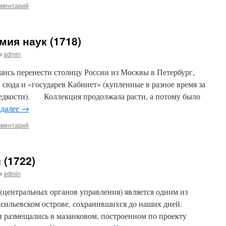
мментарий
мия наук (1718)
м
admin
перенести столицу России из Москвы в Петербург,
 сюда и «государев Кабинет» (купленные в разное время за
едкости). Коллекция продолжала расти, а потому было
 далее
→
мментарий
 (1722)
м
admin
ентральных органов управления) является одним из
асильевском острове, сохранившихся до наших дней.
и размещались в мазанковом, построенном по проекту