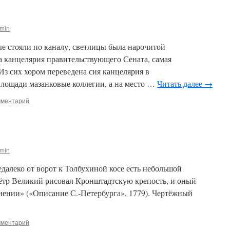
min
стояли по ка­налу, светлицы была нарочитой
а канцелярия правительствующего Сената, самая
з сих хором переведена сия канцелярия в
лощади мазанковые коллегии, а на место …
Читать далее
→
мментарий
min
леко от ворот к Толбухиной косе есть небольшой
ётр Великий рисовал Кронштадтскую крепость, и оный
нении» («Описание С.-Петербурга», 1779). Чертёжный
мментарий