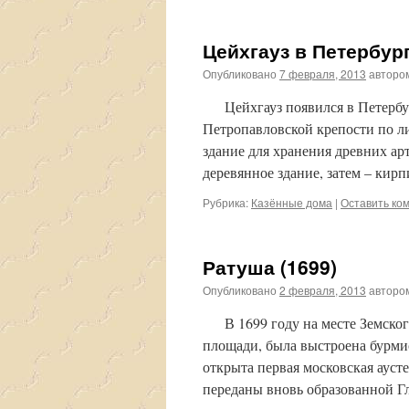
Цейхгауз в Петербург
Опубликовано
7 февраля, 2013
авторо
Цейхгауз появился в Петербурге
Петропавловской крепости по л
здание для хранения древних 
деревянное здание, затем – кир
Рубрика:
Казённые дома
|
Оставить ко
Ратуша (1699)
Опубликовано
2 февраля, 2013
авторо
В 1699 году на месте Земского
площади, была выстроена бурмис
открыта первая московская ауст
переданы вновь образованной 