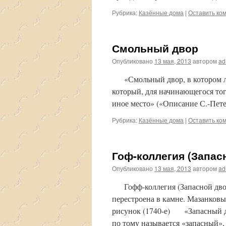
Рубрика:
Казённые дома
|
Оставить ко
Смольный двор
Опубликовано
13 мая, 2013
автором
ad
«Смольный двор, в котором леж
который, для начинающегося тог
иное место» («Описание С.-Пете
Рубрика:
Казённые дома
|
Оставить ко
Гоф-коллегия (Запас
Опубликовано
13 мая, 2013
автором
ad
Гофф-коллегия (Запасной дворе
перестроена в камне. Мазанков
рисунок (1740-е) «Запасный дв
по тому называется «запасный»,