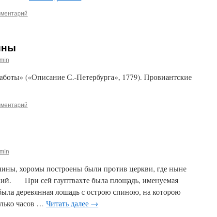
мментарий
ины
min
ты» («Описание С.-Петербурга», 1779). Провиантские
мментарий
min
ны, хоромы построены были против церкви, где ныне
кий. При сей гауптвахте была площадь, именуемая
 была деревянная лошадь с острою спиною, на которою
олько часов …
Читать далее
→