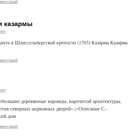
мментарий
и казармы
min
та в Шлиссельбургской крепости (1703) Казарма Казарма
мментарий
min
ольшие деревянные хоромцы, нарочитой архитектуры,
отив северных церковных дверей» («Описание С.-
кий дом
мментарий