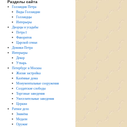
Разделы сайта
Голландия Петра
Виды Голландии
Голландцы
Интерьеры
Дворцы и усадьбы
Петра I
Фаворитов
Царской семьи
Домики Петра
Интерьеры
Декор
Утварь
Петербург и Москва
Жилая застройка
Казённые дома
Монументальные сооружения
Солдатские слободы
Торговые заведения
Увеселительные заведения
Церкви
Ратное дело
Знамёна
Медали
Оружие