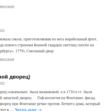
мментарий
min
ала смола, приго­товляемая по весь корабельный флот,
да нового строения Конной гвардии cветлиц снесён на
рбурга», 1779). Смольный двор
мментарий
ной дворец)
min
ц) изначально была мазанковой, а в 1710-е гг. была
ый запасной дворец Гоф-коллегия на Фонтанке, фасад,
орец при Фонтанке речке против Летнего дома, который
 что в …
Читать далее
→