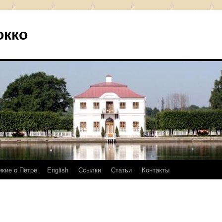
окко
икие о Петре
English
Ссылки
Статьи
Контакты