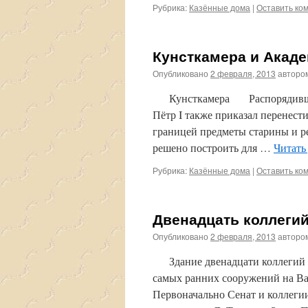
Рубрика:
Казённые дома
|
Оставить ко
Кунсткамера и Акаде
Опубликовано
2 февраля, 2013
авторо
Кунсткамера Распорядившись 
Пётр I также приказал перенести
границей предметы старины и р
решено построить для …
Читать
Рубрика:
Казённые дома
|
Оставить ко
Двенадцать коллегий
Опубликовано
2 февраля, 2013
авторо
Здание двенадцати коллегий (ц
самых ранних сооружений на В
Первоначально Сенат и коллеги