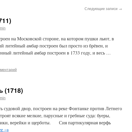
Следующие записи
→
711)
min
ен на Московской стороне, на котором пушки льют, в
литейный амбар построен был просто из брёвен, и
ный литейный амбар построен в 1733 году, и весь …
мментарий
 (1718)
min
 судовой двор, построен на реке Фонтанке против Летнего
строят всякие мелкие, парусные и гребные суда: буеры,
бики, верейки и щерботы. Сия партикулярная верфь
ее
→