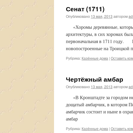
Сенат (1711)
Опубликовано
13 мая, 2013
автором
ad
«Хоромы деревянные, которые 
архитектуры, в сих хоромах был
первоначальная в 1711 году. И
новопостроенные на Троицкой п
Рубрика:
Казённые дома
|
Оставить ко
Чертёжный амбар
Опубликовано
13 мая, 2013
автором
ad
«В Кронштадте за городом неда
дощатый амбарчик, в котором П
амбарчик состоит и ныне в охра
амбар
Рубрика:
Казённые дома
|
Оставить ко