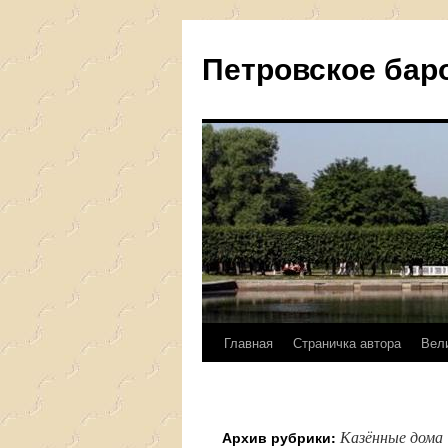
Петровское бар
Главная
Страничка автора
Вел
Перейти
к
содержимому
Казённые дома
Архив рубрики: