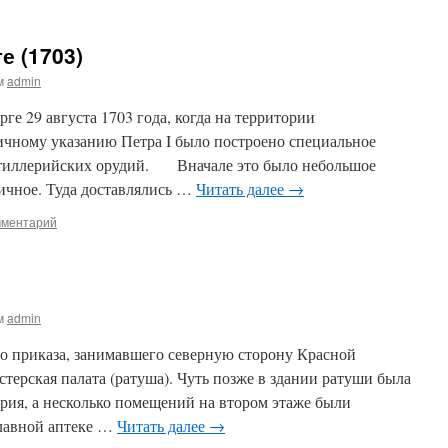
е (1703)
м
admin
 29 августа 1703 года, когда на территории
ичному указанию Петра I было построено специальное
артиллерийских орудий. Вначале это было небольшое
пичное. Туда доставлялись …
Читать далее
→
мментарий
м
admin
 приказа, занимавшего северную сторону Красной
терская палата (ратуша). Чуть позже в здании ратуши была
ерия, а несколько помещений на втором этаже были
Главной аптеке …
Читать далее
→