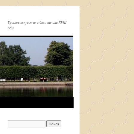
Русское искусство и быт начала XVIII
века