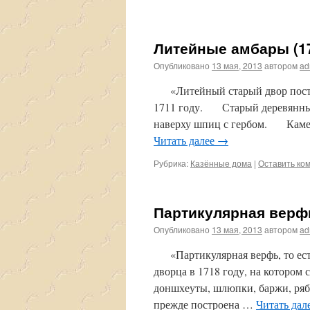
Литейные амбары (1
Опубликовано
13 мая, 2013
автором
ad
«Литейный старый двор постро
1711 году. Старый деревянный 
наверху шпиц с гербом. Камен
Читать далее
→
Рубрика:
Казённые дома
|
Оставить ко
Партикулярная верфь
Опубликовано
13 мая, 2013
автором
ad
«Партикулярная верфь, то есть
дворца в 1718 году, на котором 
доншхеуты, шлюпки, баржи, ря
прежде построена …
Читать дал